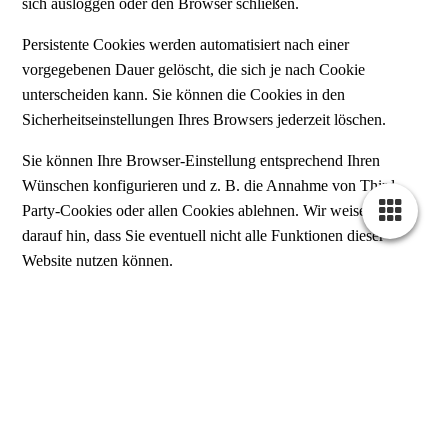
sich ausloggen oder den Browser schließen.
Persistente Cookies werden automatisiert nach einer
vorgegebenen Dauer gelöscht, die sich je nach Cookie
unterscheiden kann. Sie können die Cookies in den
Sicherheitseinstellungen Ihres Browsers jederzeit löschen.
Sie können Ihre Browser-Einstellung entsprechend Ihren
Wünschen konfigurieren und z. B. die Annahme von Third-
Party-Cookies oder allen Cookies ablehnen. Wir weisen Sie
darauf hin, dass Sie eventuell nicht alle Funktionen dieser
Website nutzen können.
Weitere Funktionen und Angebote unserer Website
Neben der rein informatorischen Nutzung unserer Website
bieten wir verschiedene Leistungen an, die Sie bei Interesse
nutzen können. Dazu müssen Sie in der Regel weitere
personenbezogene Daten angeben, die wir zur Erbringung der
jeweiligen Leistung nutzen und für die die zuvor genannten