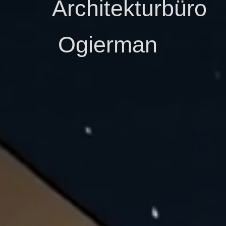
A
rchitekturbüro
Ogierman