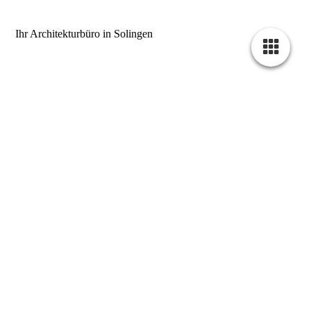
Ihr Architekturbüro in Solingen
Architekturbüro Ogierman
42657 Solingen
Telefon: 0212 253 40 16