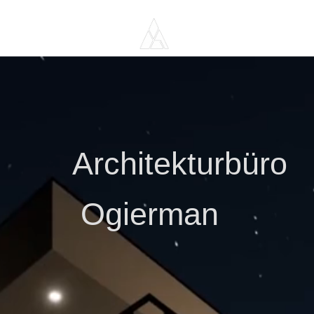
A
rchitekturbüro
Ogierman