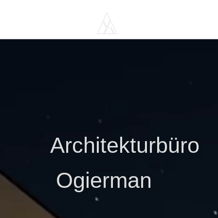
A
rchitekturbüro
Ogierman