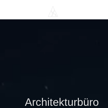
A
rchitekturbüro